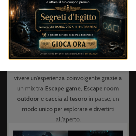
dell’intrattenimento immersivo. Se hai già
provato le
escape room
tradizionali, saprai
quanto possano essere stimolanti e
avvincenti, ma immagina ora di poter
portare quell’adrenalina e quel senso di
avventura direttamente per le strade di un
paese. A Calusco e Paderno d’Adda, puoi
vivere un’esperienza coinvolgente grazie a
un mix tra
Escape game
,
Escape room
outdoor
e
caccia al tesoro
in paese, un
modo unico per esplorare e divertirti
all’aperto.