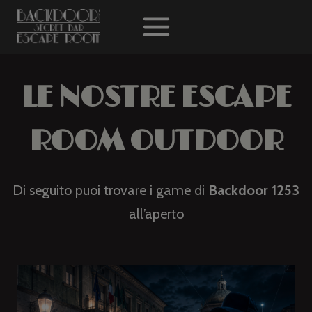
Salta
al
contenuto
LE NOSTRE ESCAPE
ROOM OUTDOOR
Di seguito puoi trovare i game di
Backdoor 1253
all’aperto