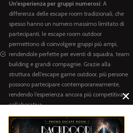
Un’esperienza per gruppi numerosi
: A
differenza delle escape room tradizionali, che
spesso hanno un numero massimo limitato di
partecipanti, le escape room outdoor
permettono di coinvolgere gruppi più ampi,
rendendole perfette per eventi di squadra, team
building e grandi compagnie. Grazie alla
struttura dell’escape game outdoor, più persone
possono partecipare contemporaneamente,
rendendo l’esperienza ancora più competitiva e
collaborativa.