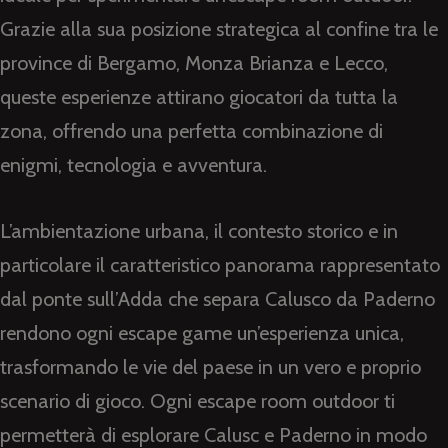
Grazie alla sua posizione strategica al confine tra le
province di Bergamo, Monza Brianza e Lecco,
queste esperienze attirano giocatori da tutta la
zona, offrendo una perfetta combinazione di
enigmi, tecnologia e avventura.
L’ambientazione urbana, il contesto storico e in
particolare il caratteristico panorama rappresentato
dal ponte sull’Adda che separa Calusco da Paderno
rendono ogni escape game un’esperienza unica,
trasformando le vie del paese in un vero e proprio
scenario di gioco. Ogni escape room outdoor ti
permetterà di esplorare Calusc e Paderno in modo